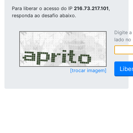
Para liberar o acesso
do IP
216.73.217.101
,
responda ao desafio abaixo.
Digite 
lado no
[trocar imagem]