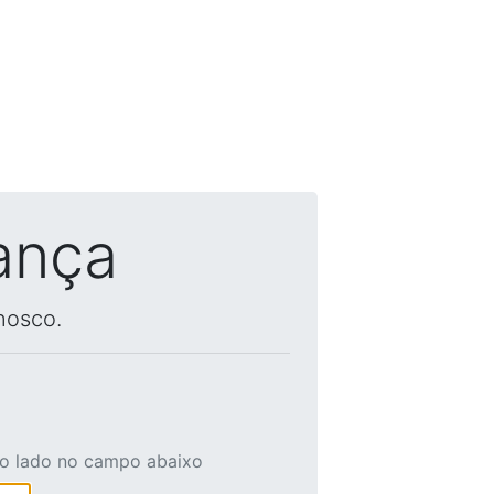
ança
nosco.
ao lado no campo abaixo