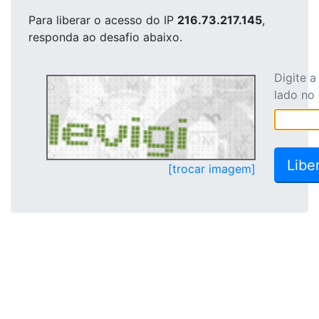
Para liberar o acesso
do IP
216.73.217.145
,
responda ao desafio abaixo.
Digite 
lado no
[trocar imagem]