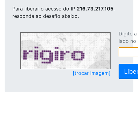
Para liberar o acesso
do IP
216.73.217.105
,
responda ao desafio abaixo.
Digite 
lado no
[trocar imagem]