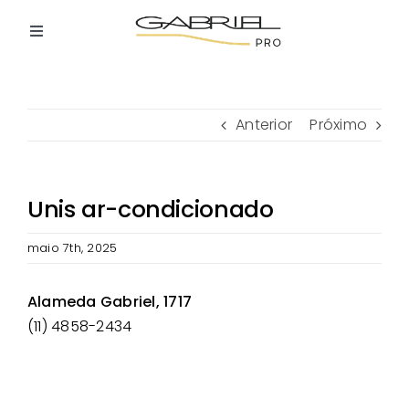
Ir
para
Toggle
o
Navigation
Home
conteúdo
Anterior
Próximo
Quem Somos
Lojas Participantes
Unis ar-condicionado
maio 7th, 2025
Como Participar
Alameda Gabriel, 1717
Contato
(11) 4858-2434