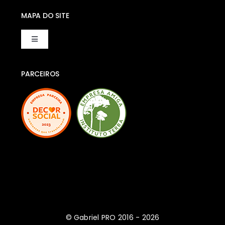
MAPA DO SITE
Toggle
Navigation
Home
PARCEIROS
Quem Somos
Como Participar
Lojas Participantes
Contato
© Gabriel PRO 2016 - 2026