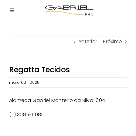
Ir
para
Toggle
o
Navigation
Home
conteúdo
Anterior
Próximo
Quem Somos
Lojas Participantes
Regatta Tecidos
maio 6th, 2025
Como Participar
Alameda Gabriel Monteiro da Silva 1604
Contato
(11) 3085-5081