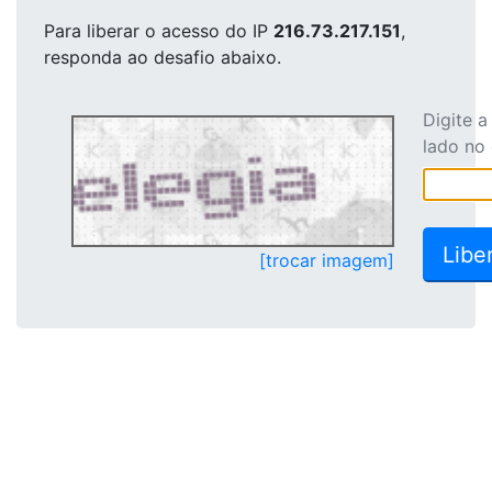
Para liberar o acesso
do IP
216.73.217.151
,
responda ao desafio abaixo.
Digite 
lado no
[trocar imagem]