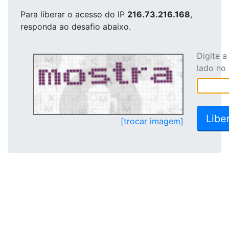
Para liberar o acesso
do IP
216.73.216.168
,
responda ao desafio abaixo.
Digite 
lado no
[trocar imagem]