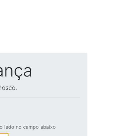
ança
nosco.
ao lado no campo abaixo