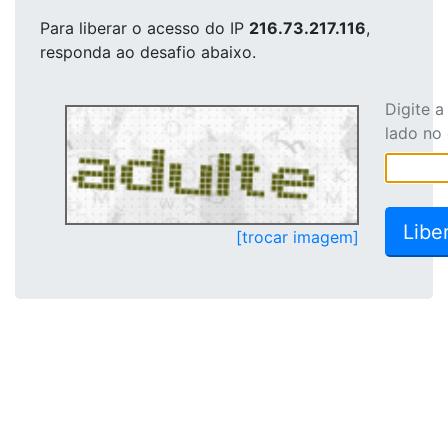
Para liberar o acesso
do IP
216.73.217.116
,
responda ao desafio abaixo.
Digite 
lado no
[trocar imagem]