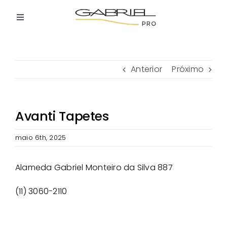
Ir
para
Toggle
o
Navigation
Home
conteúdo
Anterior
Próximo
Quem Somos
Lojas Participantes
Avanti Tapetes
maio 6th, 2025
Como Participar
Alameda Gabriel Monteiro da Silva 887
Contato
(11) 3060-2110