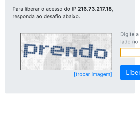
Para liberar o acesso
do IP
216.73.217.18
,
responda ao desafio abaixo.
Digite 
lado no
[trocar imagem]